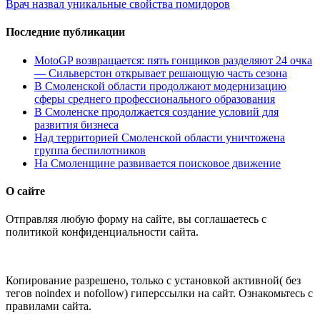
Врач назвал уникальные свойства помидоров
Последние публикации
MotoGP возвращается: пять гонщиков разделяют 24 очка
— Сильверстон открывает решающую часть сезона
В Смоленской области продолжают модернизацию
сферы среднего профессионального образования
В Смоленске продолжается создание условий для
развития бизнеса
Над территорией Смоленской области уничтожена
группа беспилотников
На Смоленщине развивается поисковое движение
О сайте
Отправляя любую форму на сайте, вы соглашаетесь с
политикой конфиденциальности сайта.
Копирование разрешено, только с установкой активной( без
тегов noindex и nofollow) гиперссылки на сайт. Ознакомьтесь с
правилами сайта.