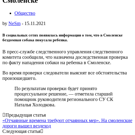
Смоленске
Общество
by
NeSm
-
15.11.2021
В социальных сетях появилась информация о том, что в Смоленске
бездомная собака покусала ребенка.
В пресс-службе следственного управления следственного
комитета сообщили, что назначена доследственная проверка
по факту нападения собаки на ребенка в Смоленске.
Во время проверки следователи выяснят все обстоятельства
произошедшего.
По результатам проверки будет принято
процессуальное решение, — отметила старший
помощник руководителя регионального СУ СК
Наталья Холодкова.
Post
Предыдущая статья
«Отчаянные времена требуют отчаянных мер». На смоленские
navigation
дороги вышел вездеход
Следующая статья