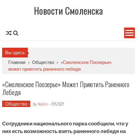
Новости Смоленска
Вы здесь
Главная
>
Общество
>
«Смоленское Поозерье»
может приютить раненного лебедя
«Смоленское Поозерье» Может Приютить Раненного
Лебедя
Общество
by
NeSm
-
11.11.2021
Сотрудники национального парка сообщили, что у
них есть возможность взять раненного лебедя на