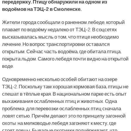
передержку. Птицу обнаружили на одном из
водоёмов на ТЭЦ-2 в Смоленске.
Жители города сообщали о раненном лебеде, который
плавает по водоёму недалеко от ТЭЦ-2. В соцсетях
высказывалась мысль о том, что птице необходимо
лечение. Но вопрос транспортировки оставался
открытым. Сейчас часть водоёма, где обитала птица,
покрыта льдом. Самого лебедя почти видно на открытой
воде.
Одновременно несколько особей обитают на озере
ТЭЦ-2. Поскольку там хорошая кормовая база, птицы не
спешат в тёплые края. В национальном парке есть опыт
выхаживания ослабленных птиц и животных. Одна
проблема: для перевозки ослабленных птиц сначала
ловят сетью. Причём делают это по принципу загонной
охоты: на мелководье лебедя загоняют к месту, где
стоят ловцы. Бывалые охотники подчёркивают, что