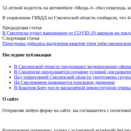
32-летний водитель на автомобиле «Мазда-3» сбил пешехода, к
В управлении ГИБДД по Смоленской области сообщили, что 44
Post
Предыдущая статья
В Смоленске пункт вакцинации от COVID-19 закрыли на локд
navigation
Следующая статья
Прокуроры добились выделения квартир трем трём смоленски
Последние публикации
В Смоленской области продолжают модернизацию сферы 
В Смоленске продолжается создание условий для развити
Над территорией Смоленской области уничтожена групп
На Смоленщине развивается поисковое движение
В Красном Бору после масштабной реконструкции открыл
О сайте
Отправляя любую форму на сайте, вы соглашаетесь с политико
Копирование разрешено, только с установкой активной( без тего