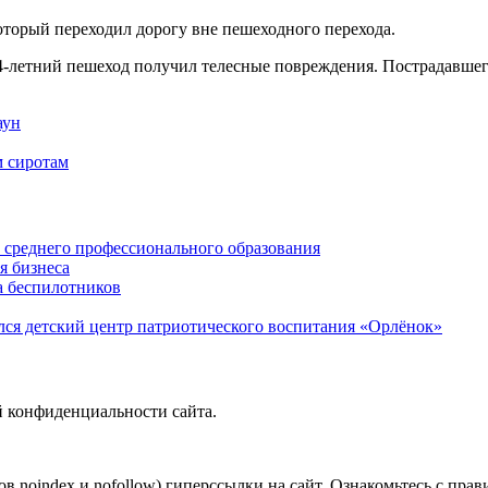
оторый переходил дорогу вне пешеходного перехода.
-летний пешеход получил телесные повреждения. Пострадавшег
аун
м сиротам
среднего профессионального образования
я бизнеса
а беспилотников
ся детский центр патриотического воспитания «Орлёнок»
й конфиденциальности сайта.
в noindex и nofollow) гиперссылки на сайт. Ознакомьтесь с прав