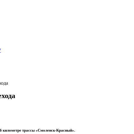
7
хода
ехода
а 6 километре трассы «Смоленск-Красный».