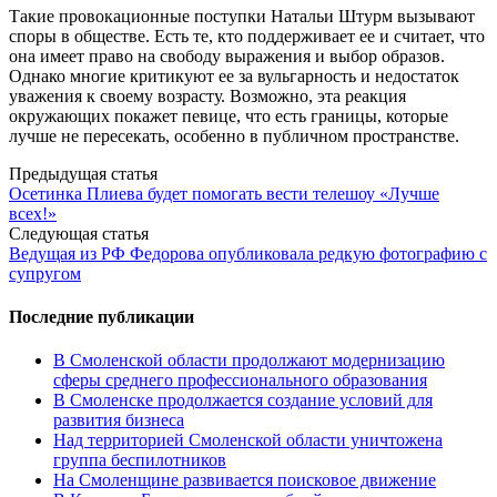
Такие провокационные поступки Натальи Штурм вызывают
споры в обществе. Есть те, кто поддерживает ее и считает, что
она имеет право на свободу выражения и выбор образов.
Однако многие критикуют ее за вульгарность и недостаток
уважения к своему возрасту. Возможно, эта реакция
окружающих покажет певице, что есть границы, которые
лучше не пересекать, особенно в публичном пространстве.
Post
Предыдущая статья
Осетинка Плиева будет помогать вести телешоу «Лучше
navigation
всех!»
Следующая статья
Ведущая из РФ Федорова опубликовала редкую фотографию с
супругом
Последние публикации
В Смоленской области продолжают модернизацию
сферы среднего профессионального образования
В Смоленске продолжается создание условий для
развития бизнеса
Над территорией Смоленской области уничтожена
группа беспилотников
На Смоленщине развивается поисковое движение