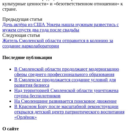
культурные ценности» и «безответственном отношении» к
стране.
Post
Предыдущая статья
Дочь актёра из США Уокера нашла нужным развестись с
navigation
мужем спустя два года после свадьбы
Следующая статья
Житель Смоленской области отправится в колонию за
создание нарколаборатории
Последние публикации
В Смоленской области продолжают модернизацию
сферы среднего профессионального образования
В Смоленске продолжается создание условий для
развития бизнеса
Над территорией Смоленской области уничтожена
группа беспилотников
На Смоленщине развивается поисковое движение
В Красном Бору после масштабной реконструкции
открылся детский центр патриотического воспитания
«Орлёнок»
О сайте