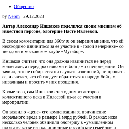
Общество
by
NeSm
-
29.12.2023
Актер Александр Иншаков поделился своим мнением об
известной персоне, блогерше Насте Ивлеевой.
В своем комментарии для 360tv.ru он выразил мнение, что ей
необходимо извиниться за ее участие в «голой вечеринке» со
звездами в московском клубе «Мутабор».
Иншаков считает, что она должна извиниться не перед
коллегами, а перед россиянами и бойцами спецоперации. Он
заявил, что не собирается ни слушать извинений, ни прощать
ее, и считает, что ей следует обратиться к народу, бойцам,
инвалидам и просить у них прощения.
Кроме того, сам Иншаков стал одним из авторов
коллективного иска к Ивлеевой из-за ее участия в
мероприятии.
Он заявил о «цене» его компенсации за причинение
морального вреда в размере 1 млрд рублей. В рамках иска
несколько человек обвинили блогершу в «умышленном
посягательстве на традиционные российские семейные и