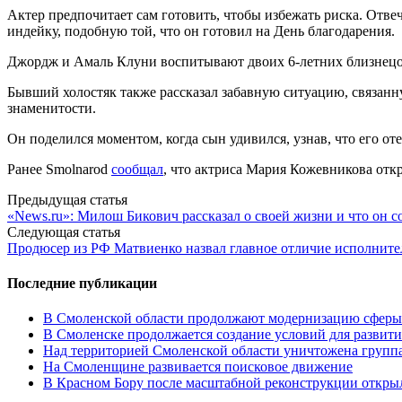
Актер предпочитает сам готовить, чтобы избежать риска. Отве
индейку, подобную той, что он готовил на День благодарения.
Джордж и Амаль Клуни воспитывают двоих 6-летних близнецо
Бывший холостяк также рассказал забавную ситуацию, связанну
знаменитости.
Он поделился моментом, когда сын удивился, узнав, что его оте
Ранее Smolnarod
сообщал
, что актриса Мария Кожевникова отк
Post
Предыдущая статья
«News.ru»: Милош Бикович рассказал о своей жизни и что он 
navigation
Следующая статья
Продюсер из РФ Матвиенко назвал главное отличие исполни
Последние публикации
В Смоленской области продолжают модернизацию сферы 
В Смоленске продолжается создание условий для развити
Над территорией Смоленской области уничтожена групп
На Смоленщине развивается поисковое движение
В Красном Бору после масштабной реконструкции открыл