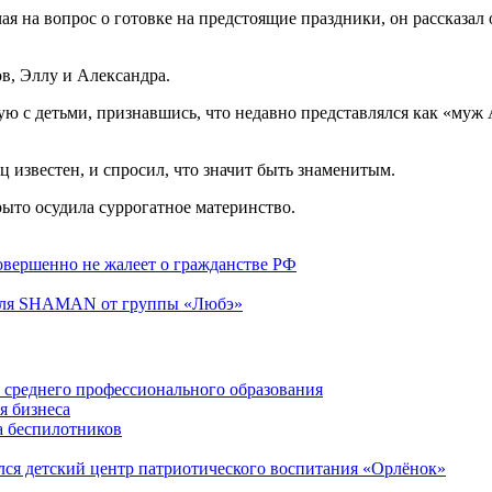
чая на вопрос о готовке на предстоящие праздники, он рассказ
в, Эллу и Александра.
ю с детьми, признавшись, что недавно представлялся как «муж 
ц известен, и спросил, что значит быть знаменитым.
рыто осудила суррогатное материнство.
совершенно не жалеет о гражданстве РФ
теля SHAMAN от группы «Любэ»
среднего профессионального образования
я бизнеса
а беспилотников
ся детский центр патриотического воспитания «Орлёнок»