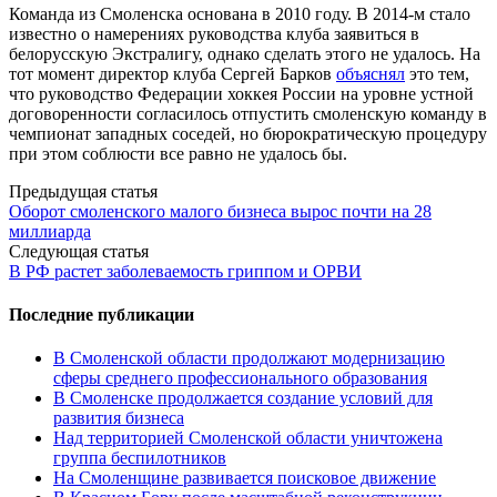
Команда из Смоленска основана в 2010 году. В 2014-м стало
известно о намерениях руководства клуба заявиться в
белорусскую Экстралигу, однако сделать этого не удалось. На
тот момент директор клуба Сергей Барков
объяснял
это тем,
что руководство Федерации хоккея России на уровне устной
договоренности согласилось отпустить смоленскую команду в
чемпионат западных соседей, но бюрократическую процедуру
при этом соблюсти все равно не удалось бы.
Post
Предыдущая статья
Оборот смоленского малого бизнеса вырос почти на 28
navigation
миллиарда
Следующая статья
В РФ растет заболеваемость гриппом и ОРВИ
Последние публикации
В Смоленской области продолжают модернизацию
сферы среднего профессионального образования
В Смоленске продолжается создание условий для
развития бизнеса
Над территорией Смоленской области уничтожена
группа беспилотников
На Смоленщине развивается поисковое движение