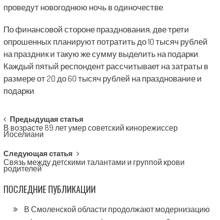
проведут новогоднюю ночь в одиночестве.
По финансовой стороне празднования, две трети
опрошенных планируют потратить до 10 тысяч рублей
на праздник и такую же сумму выделить на подарки.
Каждый пятый респондент рассчитывает на затраты в
размере от 20 до 60 тысяч рублей на празднование и
подарки.
Post
Предыдущая статья
В возрасте 89 лет умер советский кинорежиссер
navigation
Иоселиани
Следующая статья
Связь между детскими талантами и группой крови
родителей
ПОСЛЕДНИЕ ПУБЛИКАЦИИ
В Смоленской области продолжают модернизацию