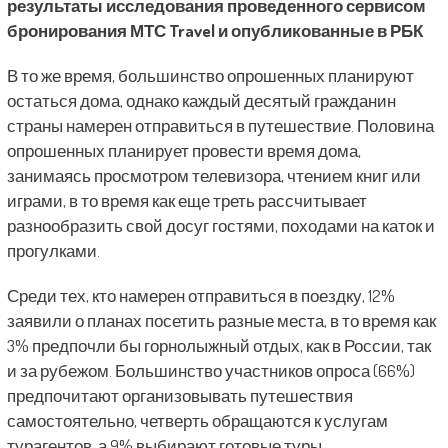
результаты исследования проведенного сервисом
бронирования МТС Travel и опубликованные в РБК
В то же время, большинство опрошенных планируют
остаться дома, однако каждый десятый гражданин
страны намерен отправиться в путешествие. Половина
опрошенных планирует провести время дома,
занимаясь просмотром телевизора, чтением книг или
играми, в то время как еще треть рассчитывает
разнообразить свой досуг гостями, походами на каток и
прогулками.
Среди тех, кто намерен отправиться в поездку, 12%
заявили о планах посетить разные места, в то время как
3% предпочли бы горнолыжный отдых, как в России, так
и за рубежом. Большинство участников опроса (66%)
предпочитают организовывать путешествия
самостоятельно, четверть обращаются к услугам
турагентов, а 9% выбирают готовые туры.