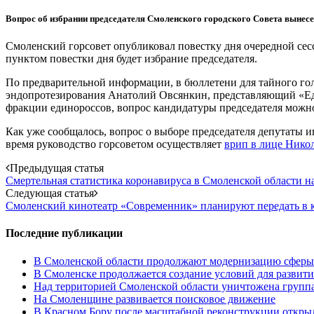
Вопрос об избрании председателя Смоленского городского Совета вынесен
Смоленский горсовет опубликовал повестку дня очередной сес
пунктом повестки дня будет избрание председателя.
По предварительной информации, в бюллетени для тайного гол
эндопротезирования Анатолий Овсянкин, представляющий «Е
фракции единороссов, вопрос кандидатуры председателя можн
Как уже сообщалось, вопрос о выборе председателя депутаты и
время руководство горсоветом осуществляет
врип в лице Нико
Post
Предыдущая статья
Смертельная статистика коронавируса в Смоленской области на
navigation
Следующая статья
Смоленский кинотеатр «Современник» планируют передать в 
Последние публикации
В Смоленской области продолжают модернизацию сферы 
В Смоленске продолжается создание условий для развити
Над территорией Смоленской области уничтожена групп
На Смоленщине развивается поисковое движение
В Красном Бору после масштабной реконструкции открыл