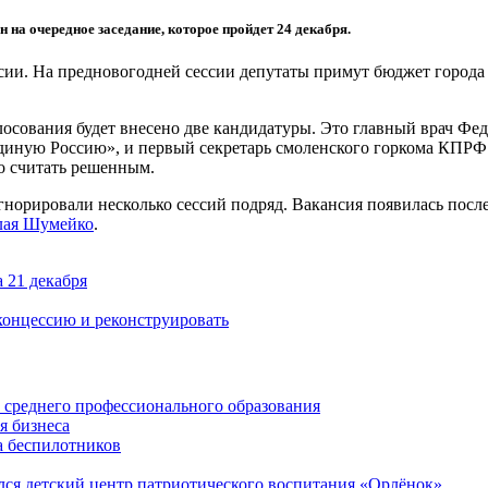
 на очередное заседание, которое пройдет 24 декабря.
сии. На предновогодней сессии депутаты примут бюджет города 
осования будет внесено две кандидатуры. Это главный врач Фед
диную Россию», и первый секретарь смоленского горкома КПР
о считать решенным.
гнорировали несколько сессий подряд. Вакансия появилась посл
лая Шумейко
.
 21 декабря
концессию и реконструировать
среднего профессионального образования
я бизнеса
а беспилотников
ся детский центр патриотического воспитания «Орлёнок»