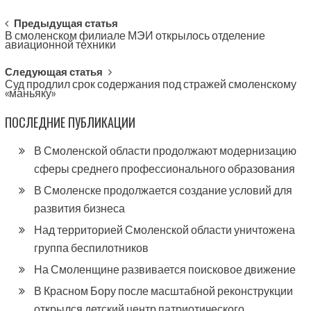
Post
Предыдущая статья
В смоленском филиале МЭИ открылось отделение
navigation
авиационной техники
Следующая статья
Суд продлил срок содержания под стражей смоленскому
«маньяку»
ПОСЛЕДНИЕ ПУБЛИКАЦИИ
В Смоленской области продолжают модернизацию
сферы среднего профессионального образования
В Смоленске продолжается создание условий для
развития бизнеса
Над территорией Смоленской области уничтожена
группа беспилотников
На Смоленщине развивается поисковое движение
В Красном Бору после масштабной реконструкции
открылся детский центр патриотического