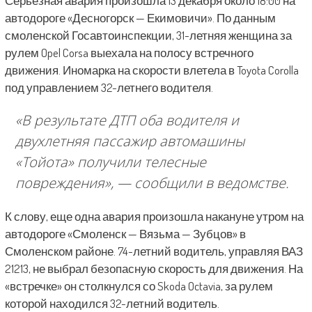
Серьезная авария произошла 13 декабря около 18:00 на
автодороге «Десногорск — Екимовичи». По данным
смоленской Госавтоинспекции, 31-летняя женщина за
рулем Opel Corsa выехала на полосу встречного
движения. Иномарка на скорости влетела в Toyota Corolla
под управлением 32-летнего водителя.
«В результате ДТП оба водителя и
двухлетняя пассажир автомашины
«Тойота» получили телесные
повреждения»,
— сообщили в ведомстве.
К слову, еще одна авария произошла накануне утром на
автодороге «Смоленск — Вязьма — Зубцов» в
Смоленском районе. 74-летний водитель, управляя ВАЗ
21213, не выбрал безопасную скорость для движения. На
«встречке» он столкнулся со Skoda Octavia, за рулем
которой находился 32-летний водитель.