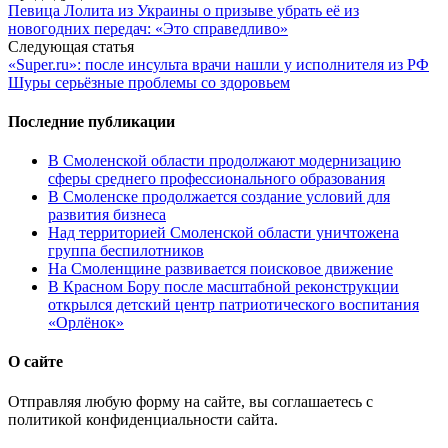
Певица Лолита из Украины о призыве убрать её из
navigation
новогодних передач: «Это справедливо»
Следующая статья
«Super.ru»: после инсульта врачи нашли у исполнителя из РФ
Шуры серьёзные проблемы со здоровьем
Последние публикации
В Смоленской области продолжают модернизацию
сферы среднего профессионального образования
В Смоленске продолжается создание условий для
развития бизнеса
Над территорией Смоленской области уничтожена
группа беспилотников
На Смоленщине развивается поисковое движение
В Красном Бору после масштабной реконструкции
открылся детский центр патриотического воспитания
«Орлёнок»
О сайте
Отправляя любую форму на сайте, вы соглашаетесь с
политикой конфиденциальности сайта.