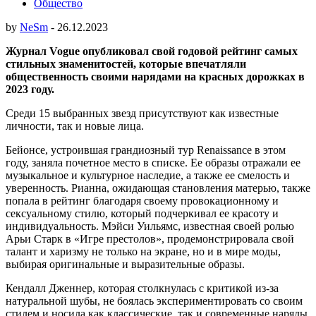
Общество
by
NeSm
-
26.12.2023
Журнал Vogue опубликовал свой годовой рейтинг самых
стильных знаменитостей, которые впечатляли
общественность своими нарядами на красных дорожках в
2023 году.
Среди 15 выбранных звезд присутствуют как известные
личности, так и новые лица.
Бейонсе, устроившая грандиозный тур Renaissance в этом
году, заняла почетное место в списке. Ее образы отражали ее
музыкальное и культурное наследие, а также ее смелость и
уверенность. Рианна, ожидающая становления матерью, также
попала в рейтинг благодаря своему провокационному и
сексуальному стилю, который подчеркивал ее красоту и
индивидуальность. Мэйси Уильямс, известная своей ролью
Арьи Старк в «Игре престолов», продемонстрировала свой
талант и харизму не только на экране, но и в мире моды,
выбирая оригинальные и выразительные образы.
Кендалл Дженнер, которая столкнулась с критикой из-за
натуральной шубы, не боялась экспериментировать со своим
стилем и носила как классические, так и современные наряды.