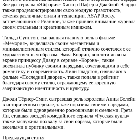
Звезды сериала «Эйфория» Хантер Шафер и Джейкоб Элорди
также продемонстрировали свою модную грамотность,
сочетая различные стили и тенденции. ASAP Rocky,
встречающийся с Рианной, также привлек внимание журнала
своим стильным и креативным имиджем.
Тильда Суинтон, сыгравшая главную роль в фильме
«Мемория», выделялась своим элегантным и
минималистичным стилем, который отлично сочетался с ее
художественным образом. Эмма Коррин, воплотившая на
экране принцессу Диану в сериале «Корона», также
восхитила публику своими нарядами, сочетающими в себе
романтику и современность. Лили Гладстон, снявшаяся в
фильме «Последний дворец», также попала в рейтинг
благодаря своему стилю, отражающему ее коренную
американскую идентичность и культуру.
Джоди Тёрнер-Смит, сыгравшая роль королевы Анны Болейн
в историческом сериале, также поразила своими нарядами,
которые были одновременно роскошными и смелыми. Грета
Ли, ставшая звездой комедийного сериала «Русская кукла»,
также заслужила похвалу за свои образы, которые были
веселыми и оригинальными.
Post
Предыдущая статья