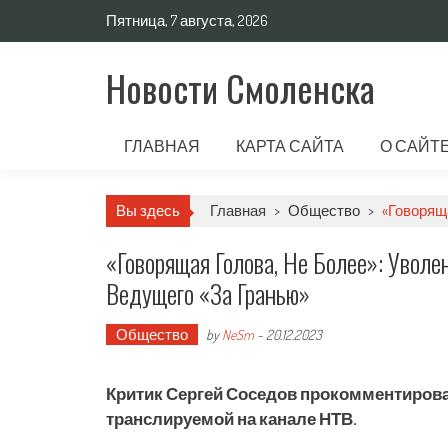
Пятница, 7 августа, 2026
Новости Смоленска
ГЛАВНАЯ
КАРТА САЙТА
О САЙТ
Вы здесь
Главная
>
Общество
>
«Говоряща
«Говорящая Голова, Не Более»: Увол
Ведущего «За Гранью»
Общество
by
NeSm
-
20.12.2023
Критик Сергей Соседов прокомментирова
транслируемой на канале НТВ.