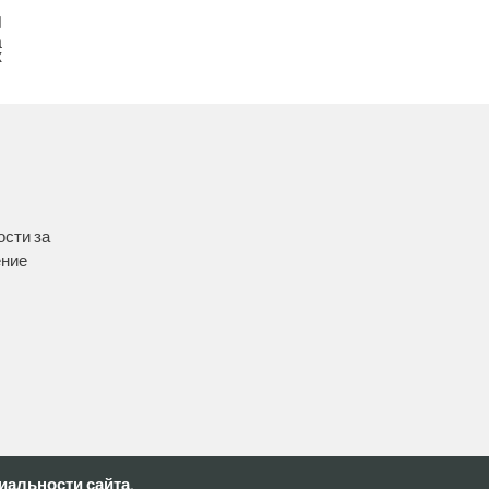
а
х
ости за
ение
альности сайта.