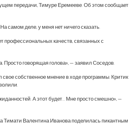
дущем передачи, Тимуре Еремееве. Об этом сообщает
На самом деле, у меня нет ничего сказать.
ет профессиональных качеств, связанных с
. Просто говорящая голова», — заявил Соседов.
л свое собственное мнение в ходе программы. Критик
уволили.
ожиданностей. А этот будет… Мне просто смешно», —
ера Тимати Валентина Иванова поделилась пикантным