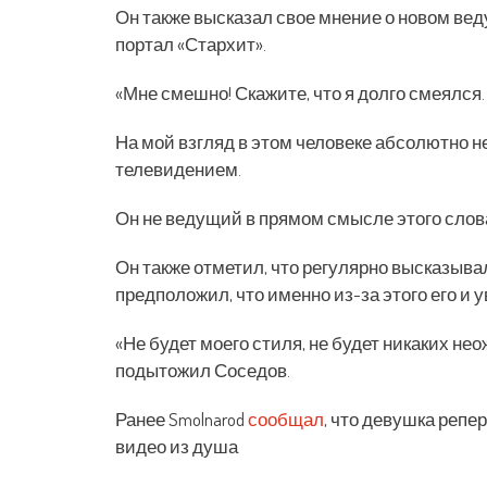
Он также высказал свое мнение о новом ве
портал «Стархит».
«Мне смешно! Скажите, что я долго смеялся. 
На мой взгляд в этом человеке абсолютно н
телевидением.
Он не ведущий в прямом смысле этого слова
Он также отметил, что регулярно высказыва
предположил, что именно из-за этого его и 
«Не будет моего стиля, не будет никаких не
подытожил Соседов.
Ранее Smolnarod
сообщал
, что девушка реп
видео из душа