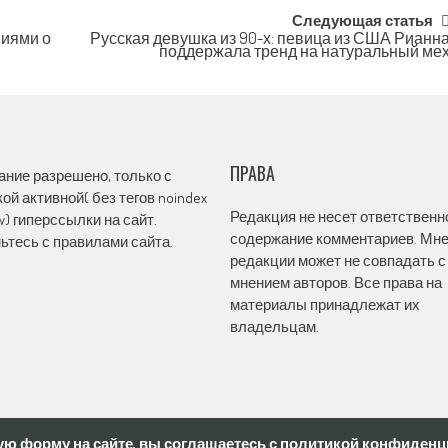
Следующая статья
ниями о
Русская девушка из 90-х: певица из США Рианн
поддержала тренд на натуральный ме
ПРАВА
ание разрешено, только с
ой активной( без тегов noindex
Редакция не несет ответственн
ow) гиперссылки на сайт.
содержание комментариев. Мн
ьтесь с правилами сайта.
редакции может не совпадать с
мнением авторов. Все права на
материалы принадлежат их
владельцам.
ю форму на сайте, вы соглашаетесь с политикой конфиденци