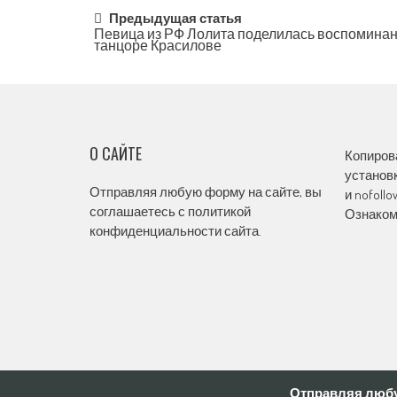
Post
Предыдущая статья
Певица из РФ Лолита поделилась воспомина
танцоре Красилове
navigation
О САЙТЕ
Копиров
установк
Отправляя любую форму на сайте, вы
и nofoll
соглашаетесь с политикой
Ознаком
конфиденциальности сайта.
Отправляя любу