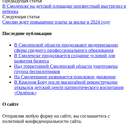
Post
Предыдущая статья
В Смоленске на детской площадке неизвестный выстрелил в
navigation
ребенка
Следующая статья
Смолян ждет повышение платы за жилье в 2024 году
Последние публикации
В Смоленской области продолжают модернизацию
сферы среднего профессионального образования
В Смоленске продолжается создание условий для
развития бизнеса
Над территорией Смоленской области уничтожена
группа беспилотников
На Смоленщине развивается поисковое движение
В Красном Бору после масштабной реконструкции
открылся детский центр патриотического воспитания
«Орлёнок»
О сайте
Отправляя любую форму на сайте, вы соглашаетесь с
политикой конфиденциальности сайта.