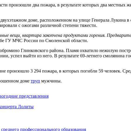
асти произошли два пожара, в результате которых два местных 
в двухэтажном доме, расположенном на улице Генерала Лукина в
зировали с ожогами различной степени тяжести.
ичные вещи, квартира закопчена продуктами горения. Предвари
бе ГУ МЧС России по Смоленской области.
 Добромино Глинковского района. Пламя охватило нежилую пост
нии, успел выйти из него. В результате 69-летнего смолянина 
щине произошло 3 294 пожара, в которых погибли 59 человек. Ср
брошенном доме
труп
мужчины.
вогодние представления
концерта Лолиты
среднего профессионального образования