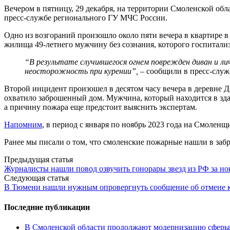
Вечером в пятницу, 29 декабря, на территории Смоленской обл
пресс-службе регионального ГУ МЧС России.
Одно из возгораний произошло около пяти вечера в квартире 
жилища 49-летнего мужчину без сознания, которого госпитали
“В результате случившегося огнем поврежден диван и л
неосторожность при курении”,
– сообщили в пресс-служ
Второй инцидент произошел в десятом часу вечера в деревне
охватило заброшенный дом. Мужчина, который находится в зда
а причину пожара еще предстоит выяснить экспертам.
Напомним
, в период с января по ноябрь 2023 года на Смолен
Ранее мы писали о том, что смоленские пожарные нашли в за
Post
Предыдущая статья
Журналисты нашли повод озвучить гонорары звезд из РФ за но
navigation
Следующая статья
В Тюмени нашли нужным опровергнуть сообщение об отмене 
Последние публикации
В Смоленской области продолжают модернизацию сферы 