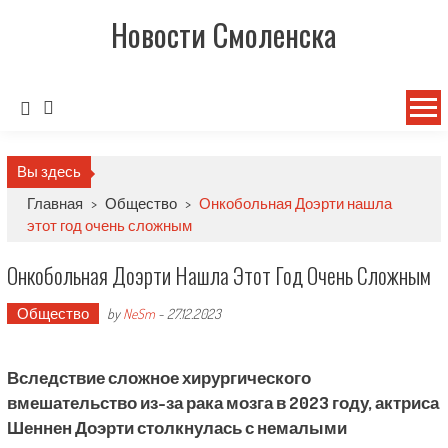
Новости Смоленска
Вы здесь
Главная
>
Общество
>
Онкобольная Доэрти нашла
этот год очень сложным
Онкобольная Доэрти Нашла Этот Год Очень Сложным
Общество
by
NeSm
-
27.12.2023
Вследствие сложное хирургического
вмешательство из-за рака мозга в 2023 году, актриса
Шеннен Доэрти столкнулась с немалыми