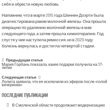
себя и обрести новую любовь.
Напомним, что в марте 2015 года Шеннен Доэрти была
диагностирована раком молочной железы. Она прошла
операцию по удалению молочной железы в мае
следующего года, а затем прошла химиотерапию. Год
спустя у нее наступила ремиссия, но в 2020 году
болезнь вернулась и достигла четвертой стадии.
Post
Предыдущая статья
Мария Горбань показала, какие подарки получила на 37-
navigation
летие
Следующая статья
Лолита заявила, что ее исключили из эфиров после «голой
вечеринки»
ПОСЛЕДНИЕ ПУБЛИКАЦИИ
В Смоленской области продолжают модернизацию