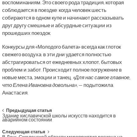
воспоминаниям. Это своего рода традиция, которая
соблюдается в поездке: когда человек шесть
собираются в одном купе и начинают рассказывать
друг другу смешные и абсурдные ситуации из
прошедших поездок.
Конкурсы для «Молодого балета» всегда как глоток
свежего воздуха: в эти дни удается полностью
абстрагироваться от ежедневных хлопот, бытовых
проблем и забот. Происходит полное погружение в
новые места, эмоции и танец.
«Для нас самое главное,
что Елена Ивановна довольна»
, — подытожила
Анастасия.
Post
Предыдущая статья
Здание хиславичской школы искусств находится в
navigation
аварийном состоянии
Следующая статья
В День Смоленской области мероприятия региона на