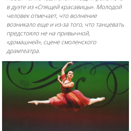
в дуэте из «Спящей красавицы». Молодой
человек отмечает, что волнение
возникало еще и из-за того, что танцевать
предстояло не на привычной,
«домашней», сцене смоленского
драмтеатра.