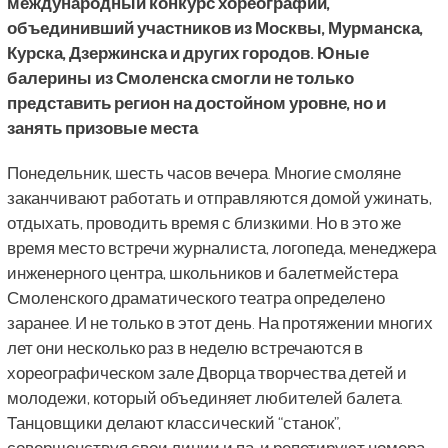
международный конкурс хореографии,
объединивший участников из Москвы, Мурманска,
Курска, Дзержинска и других городов. Юные
балерины из Смоленска смогли не только
представить регион на достойном уровне, но и
занять призовые места
Понедельник, шесть часов вечера. Многие смоляне
заканчивают работать и отправляются домой ужинать,
отдыхать, проводить время с близкими. Но в это же
время место встречи журналиста, логопеда, менеджера
инженерного центра, школьников и балетмейстера
Смоленского драматического театра определено
заранее. И не только в этот день. На протяжении многих
лет они несколько раз в неделю встречаются в
хореографическом зале Дворца творчества детей и
молодежи, который объединяет любителей балета.
Танцовщики делают классический “станок”,
совершенствуя свои линии и па, и репетируют номера,