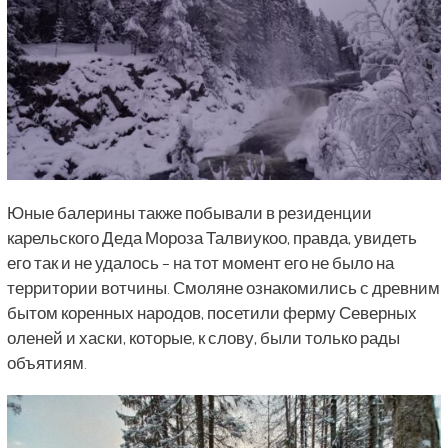
Юные балерины также побывали в резиденции
карельского Деда Мороза Талвиукоо, правда, увидеть
его так и не удалось – на тот момент его не было на
территории вотчины. Смоляне ознакомились с древним
бытом коренных народов, посетили ферму Северных
оленей и хаски, которые, к слову, были только рады
объятиям.