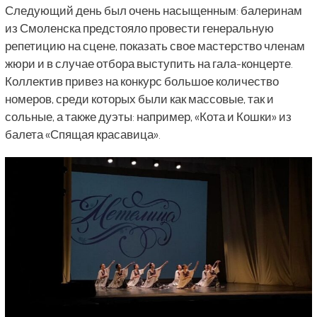
Следующий день был очень насыщенным: балеринам
из Смоленска предстояло провести генеральную
репетицию на сцене, показать свое мастерство членам
жюри и в случае отбора выступить на гала-концерте.
Коллектив привез на конкурс большое количество
номеров, среди которых были как массовые, так и
сольные, а также дуэты: например, «Кота и Кошки» из
балета «Спящая красавица».