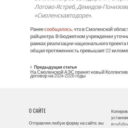
Логово-Ястреб, Демидов-Понизовь
«Смоленскавтодоре».
Ранее
сообщалось
, что в Смоленской обла
райцентра. В бюджетном учреждении уточнили
рамках реализации национального проекта б
общая протяженность превышает 22 киломе
Post
Предыдущая статья
На Смоленской АЭС принят новый Коллекти
договор на 2024-2026 годы
navigation
О САЙТЕ
Копиров
установк
Отправляя любую форму на сайте, вы
и nofoll