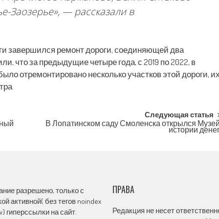
е-Заозерье»,
— рассказали в
сти завершился ремонт дороги, соединяющей два
, что за предыдущие четыре года, с 2019 по 2022, в
ыло отремонтировано несколько участков этой дороги, и
тра.
Следующая статья
вный
В Лопатинском саду Смоленска открылся Музе
истории дене
ПРАВА
ание разрешено, только с
ой активной( без тегов noindex
Редакция не несет ответственн
ow) гиперссылки на сайт.