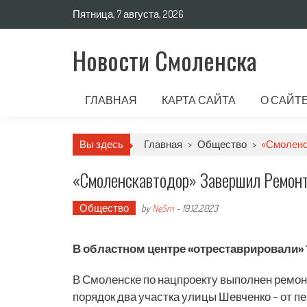
Пятница, 7 августа, 2026
Новости Смоленска
ГЛАВНАЯ
КАРТА САЙТА
О САЙТ
Вы здесь
Главная
>
Общество
>
«Смоленс
«Смоленскавтодор» Завершил Ремонт
Общество
by
NeSm
-
19.12.2023
В областном центре «отреставрировали» 
В Смоленске по нацпроекту выполнен ремонт
порядок два участка улицы Шевченко – от п