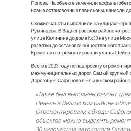
Попова. На объекте заменили асфальтобето
новые остановочные павильоны, нанесли д
Схожие работы выполнили на улицах Чернях
Румянцева. В Заднепровском районе «отрес
улице Калинина до дома №33 на улице Моск
развязки до остановки общественного транс
Кроме того, отремонтировали улицы Шейна 
Всего в 2023 году по нацпроекту отремонти
межмуниципальных дорог. Самый крупный об
Дорогобуж-Сафоново в Ельнинском районе.
«Также был выполнен ремонт трех
Невель в Велижском районе обще
Отремонтировали обходы Сафонов
объектов можно выделить ремонт
30 километров автодороги Гагари