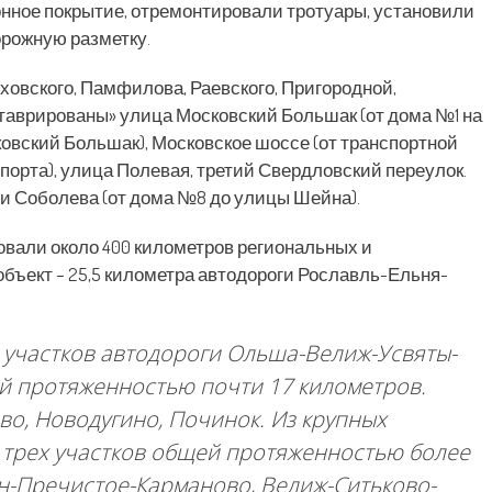
нное покрытие, отремонтировали тротуары, установили
орожную разметку.
овского, Памфилова, Раевского, Пригородной,
таврированы» улица Московский Большак (от дома №1 на
овский Большак), Московское шоссе (от транспортной
порта), улица Полевая, третий Свердловский переулок.
и Соболева (от дома №8 до улицы Шейна).
ровали около 400 километров региональных и
ъект – 25,5 километра автодороги Рославль-Ельня-
 участков автодороги Ольша-Велиж-Усвяты-
й протяженностью почти 17 километров.
о, Новодугино, Починок. Из крупных
 трех участков общей протяженностью более
н-Пречистое-Карманово, Велиж-Ситьково-