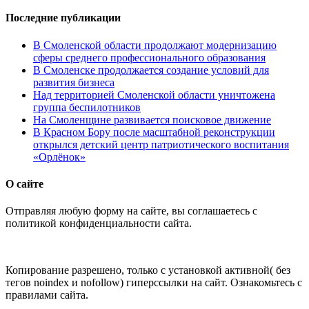
Последние публикации
В Смоленской области продолжают модернизацию
сферы среднего профессионального образования
В Смоленске продолжается создание условий для
развития бизнеса
Над территорией Смоленской области уничтожена
группа беспилотников
На Смоленщине развивается поисковое движение
В Красном Бору после масштабной реконструкции
открылся детский центр патриотического воспитания
«Орлёнок»
О сайте
Отправляя любую форму на сайте, вы соглашаетесь с
политикой конфиденциальности сайта.
Копирование разрешено, только с установкой активной( без
тегов noindex и nofollow) гиперссылки на сайт. Ознакомьтесь с
правилами сайта.