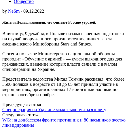
Общество
by
NeSm
-
09.12.2022
Жители Польши заявили, что считают Россию угрозой.
В пятницу, 9 декабря, в Польше началась военная подготовка
на случай вооруженного противостояния, пишет газета
американского Минобороны Stars and Stripes.
С осени польское Министерство национальной обороны
проводит «Обучение с армией» — курсы выходного дня для
гражданских, введение которых власти связали с началом
спецоперации на Украине.
Представитель ведомства Михал Томчик рассказал, что более
3500 поляков в возрасте от 18 до 65 лет приняли участие в
мероприятиях, организованных 17 воинскими частями по
стране в октябре и ноябре.
Post
Предыдущая статья
Спецоперация на Украине может закончиться к лету
navigation
Следующая статья
WG: на донбасском фронте противник и 80 наемников жестко
ликвидированы