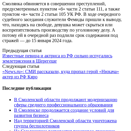
Смолянка обвиняется в совершении преступлений,
предусмотренных пунктом «б» части 2 статьи 111, а также
пунктом «в» части 2 статьи 105 УК РФ. В ходе очередного
судебного заседания служители Фемиды пришли к выводу,
что, находясь на свободе, девушка может скрыться или
воспрепятствовать производству по уголовному делу. А
потому ей в очередной раз подлили срок содержания под
стражей — до 15 января 2024 года.
Post
Предыдущая статья
Известные певица и актриса из РФ сильно испугались
navigation
землетрясения в Шерегеше
Следующая статья
«News.ru»: СМИ рассказали, куда пропал герой «Нюхача»
актер из РФ Кяро
Последние публикации
В Смоленской области продолжают модернизацию
сферы среднего профессионального образования
В Смоленске продолжается создание условий для
развития бизнеса
Над территорией Смоленской области уничтожена
группа беспилотников