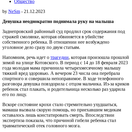
Общество
by
NeSm
-
21.12.2023
Девушка неоднократно поднимала руку на малыша
Заднепровский районный суд продлил срок содержания под
стражей смолянке, которая обвиняется в убийстве
собственного ребенка. В отношении нее возбуждено
уголовное дело сразу по двум статьям.
Напомним, речь идет о
трагедии
, которая произошла прошлой
зимой на улице Котовского. В период с 14 до 18 февраля 2023
года молодая мама причинила четырехмесячному малышу
тяжкий вред здоровью. А вечером 23 числа она перебрала
спиртного и совершила непоправимое. В ходе телефонного
разговора девушка повздорила с отцом мальчика. Из-за криков
ребенок стал плакать, и родительница несколько раз ударила
его по лицу.
Вскоре состояние крохи стало стремительно ухудшаться,
мамаша вызвала скорую помощь, но приехавшим медикам
оставалось лишь констатировать смерть. Впоследствии
экспертиза показала, что причиной гибели ребенка стал
травматический отек головного мозга.