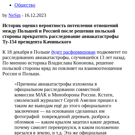
Общество
by
NeSm
-
16.12.2023
Историк оценил вероятность потепления отношений
между Польшей и Россией после решения польской
стороны прекратить расследование авиакатастрофы
Ту-154 президента Качиньского
К 18 декабря в Польше
будет расформирован
подкомитет по
расследованию авиакатастрофы, случившейся 13 лет назад.
По мнению историка Владислава Кононова, решение
польской стороны вряд ли повлияет на взаимоотношения
России и Польши.
«Причины авиакатастрофы изложены в
официальном расследовании совместной
комиссии МАК и Минобороны России. Кстати,
смоленский журналист Сергей Амелин пришел к
таким же выводам ещё до этого официального
заключения — на основании сделанных им
фотографий повреждений деревьев, разброса
обломков — каким крылом зацепил какие деревья,
почему самолет перевернулся, в каком положении
врезался в землю, и т.д. Эта же официальная