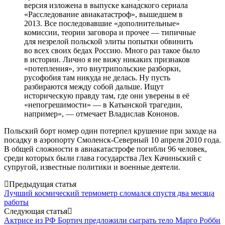
версия изложена в выпуске канадского сериала
«Расследование авиакатастроф», вышедшем в
2013. Все последовавшие «дополнительные»
комиссии, теории заговора и прочее — типичные
для незрелой польской элиты попытки обвинить
во всех своих бедах Россию. Много раз такое было
в истории. Лично я не вижу никаких признаков
«потепления», это внутрипольские разборки,
русофобия там никуда не делась. Ну пусть
разбираются между собой дальше. Ищут
историческую правду там, где они уверены в её
«непогрешимости» — в Катынской трагедии,
например», — отмечает Владислав Кононов.
Польский борт номер один потерпел крушение при заходе на
посадку в аэропорту Смоленск-Северный 10 апреля 2010 года.
В общей сложности в авиакатастрофе погибли 96 человек,
среди которых были глава государства Лех Качиньский с
супругой, известные политики и военные деятели.
Post
Предыдущая статья
Лучший космический термометр сломался спустя два месяца
navigation
работы
Следующая статья
Актрисе из РФ Бортич предложили сыграть тело Марго Робби