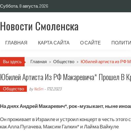
Суббота, 8 августа, 2026
Новости Смоленска
ГЛАВНАЯ
КАРТА САЙТА
О САЙТЕ
ПОЛИТИ
Вы здесь
Главная
>
Общество
>
Юбилей артиста из РФ М
Юбилей Артиста Из РФ Макаревича* Прошел В Кр
Общество
by
NeSm
-
17.12.2023
На днях Андрей Макаревич*, рок-музыкант, ныне иноаг
Он проживает в Израиле и устроил концерт в честь этого 
как Алла Пугачева, Максим Галкин* и Лайма Вайкуле.