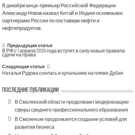
В декабре вице-премьер Российской Федерации
Александр Новак назвал Китай и Индию основными
партнерами России по поставкам нефти и
нефтепродуктов.
Post
Предыдущая статья
В РФ с 1 апреля 2024 года вступят в силу новые правила
navigation
сдачи на права
Следующая статья
Наталья Рудова снялась в купальнике на пляже Дубая
ПОСЛЕДНИЕ ПУБЛИКАЦИИ
В Смоленской области продолжают модернизацию
сферы среднего профессионального образования
В Смоленске продолжается создание условий для
развития бизнеса