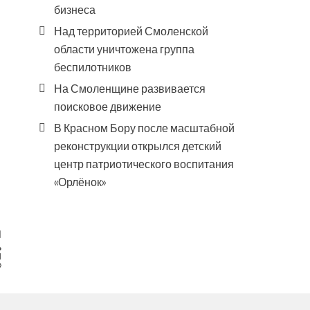
бизнеса
Над территорией Смоленской
области уничтожена группа
беспилотников
На Смоленщине развивается
поисковое движение
В Красном Бору после масштабной
реконструкции открылся детский
центр патриотического воспитания
«Орлёнок»
ь
и
»