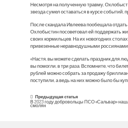
Несмотря на полученную травму, Охлобысти
звезда сумел оставаться в курсе событий, 
После скандала Ивлеева пообещала отдать 
Охлобыстин посоветовал ей поддержать жи
своих кормильцев. На их новогодних столах
привезенные неравнодушными россиянами
«Настя, вы можете сделать праздник для л
вы помогли, в три раза. Вспомните, что бил
рублей можно собрать за продажу бриллиант
поступили, а ведь на них можно было бы купи
Post
Предыдущая статья
В 2023 году добровольцы ПСО «Сальвар» наш
смолян
navigation