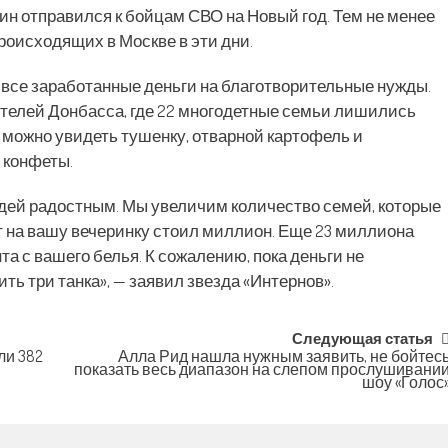
н отправился к бойцам СВО на Новый год. Тем не менее
происходящих в Москве в эти дни.
все заработанные деньги на благотворительные нужды.
телей Донбасса, где 22 многодетные семьи лишились
 можно увидеть тушенку, отварной картофель и
 конфеты.
юдей радостным. Мы увеличим количество семей, которые
ет на вашу вечеринку стоил миллион. Еще 23 миллиона
а с вашего белья. К сожалению, пока деньги не
ть три танка», — заявил звезда «Интернов».
Следующая статья
ли 382
Алла Рид нашла нужным заявить, не бойтес
показать весь диапазон на слепом прослушивани
шоу «Голос