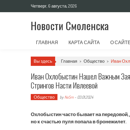
Четверг, 6 августа, 2026
Новости Смоленска
ГЛАВНАЯ
КАРТА САЙТА
О САЙТ
Вы здесь
Главная
>
Общество
>
Иван Охл
Иван Охлобыстин Нашел Важным Заяв
Стрингов Насти Ивлеевой
Общество
by
NeSm
-
03.01.2024
Охлобыстин часто бывает на передовой, д
но к счастью пуля попала в бронежилет.