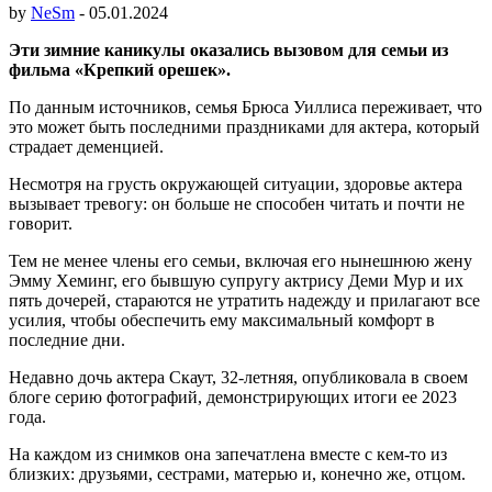
by
NeSm
-
05.01.2024
Эти зимние каникулы оказались вызовом для семьи из
фильма «Крепкий орешек».
По данным источников, семья Брюса Уиллиса переживает, что
это может быть последними праздниками для актера, который
страдает деменцией.
Несмотря на грусть окружающей ситуации, здоровье актера
вызывает тревогу: он больше не способен читать и почти не
говорит.
Тем не менее члены его семьи, включая его нынешнюю жену
Эмму Хеминг, его бывшую супругу актрису Деми Мур и их
пять дочерей, стараются не утратить надежду и прилагают все
усилия, чтобы обеспечить ему максимальный комфорт в
последние дни.
Недавно дочь актера Скаут, 32-летняя, опубликовала в своем
блоге серию фотографий, демонстрирующих итоги ее 2023
года.
На каждом из снимков она запечатлена вместе с кем-то из
близких: друзьями, сестрами, матерью и, конечно же, отцом.