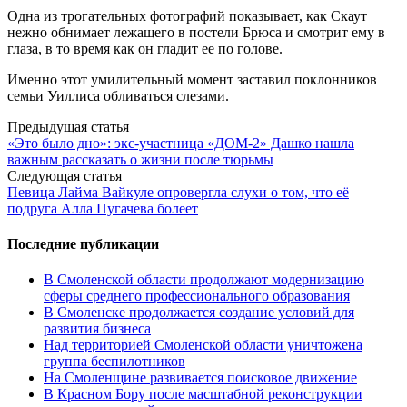
Одна из трогательных фотографий показывает, как Скаут
нежно обнимает лежащего в постели Брюса и смотрит ему в
глаза, в то время как он гладит ее по голове.
Именно этот умилительный момент заставил поклонников
семьи Уиллиса обливаться слезами.
Post
Предыдущая статья
«Это было дно»: экс-участница «ДОМ-2» Дашко нашла
navigation
важным рассказать о жизни после тюрьмы
Следующая статья
Певица Лайма Вайкуле опровергла слухи о том, что её
подруга Алла Пугачева болеет
Последние публикации
В Смоленской области продолжают модернизацию
сферы среднего профессионального образования
В Смоленске продолжается создание условий для
развития бизнеса
Над территорией Смоленской области уничтожена
группа беспилотников
На Смоленщине развивается поисковое движение
В Красном Бору после масштабной реконструкции