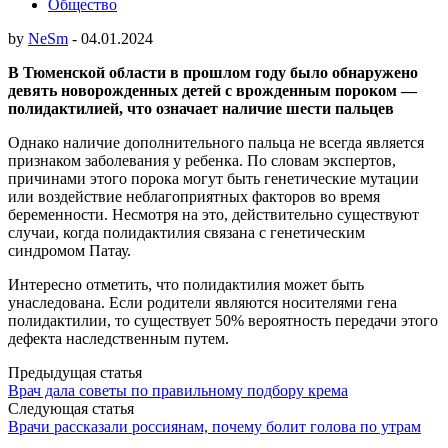
Общество
by
NeSm
-
04.01.2024
В Тюменской области в прошлом году было обнаружено
девять новорожденных детей с врожденным пороком —
полидактилией, что означает наличие шести пальцев
Однако наличие дополнительного пальца не всегда является
признаком заболевания у ребенка. По словам экспертов,
причинами этого порока могут быть генетические мутации
или воздействие неблагоприятных факторов во время
беременности. Несмотря на это, действительно существуют
случаи, когда полидактилия связана с генетическим
синдромом Патау.
Интересно отметить, что полидактилия может быть
унаследована. Если родители являются носителями гена
полидактилии, то существует 50% вероятность передачи этого
дефекта наследственным путем.
Post
Предыдущая статья
Врач дала советы по правильному подбору крема
navigation
Следующая статья
Врачи рассказали россиянам, почему болит голова по утрам