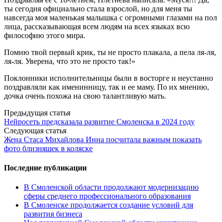
ты сегодня официально стала взрослой, но для меня ты
навсегда моя маленькая малышка с огромными глазами на пол
лица, рассказывающая всем людям на всех языках всю
философию этого мира.
Помню твой первый крик, ты не просто плакала, а пела ля-ля,
ля-ля. Уверена, что это не просто так!»
Поклонники исполнительницы были в восторге и неустанно
поздравляли как именинницу, так и ее маму. По их мнению,
дочка очень похожа на свою талантливую мать.
Post
Предыдущая статья
Нейросеть предсказала развитие Смоленска в 2024 году
navigation
Следующая статья
Жена Стаса Михайлова Инна посчитала важным показать
фото близняшек в коляске
Последние публикации
В Смоленской области продолжают модернизацию
сферы среднего профессионального образования
В Смоленске продолжается создание условий для
развития бизнеса