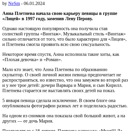
by
NeSm
-
06.01.2024
Анна Плетнева начала свою карьеру певицы в группе
«Лицей» в 1997 году, заменив Лену Перову.
Однако настоящую популярность она получила став
солисткой группы «Винтаж». Музыкальный стиль «Винтаж»
сильно отличается от того, что было характерно для «Лицея»,
и Плетнева смогла проявить всю свою сексуальность.
Некоторое время спустя, Анна исполнила такие хиты, как
«Плохая девочка» и «Роман».
Мало кто знает, что Анна Плетнева по образованию
скульптор. О своей личной жизни певица предпочитает не
распространяться, но известно, что она замужем во второй раз
и у нее трое детей: дочери Варвара и Мария, и сын Кирилл.
Плетнева старается не выставлять своих детей на показ.
5 января певица сделала исключение. В своем блоге она
опубликовала фотографии разных лет и поделилась радостью.
На одном из снимков она показала свой большой живот, а на
других — ее дочь Мария.
Поздравляя ее с 18-летием, Плетнева написала: «Муся!!! Да,