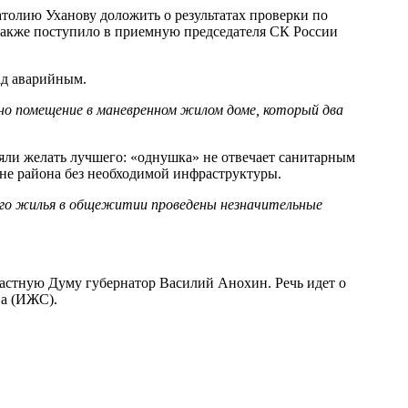
толию Уханову доложить о результатах проверки по
также поступило в приемную председателя СК России
ад аварийным.
но помещение в маневренном жилом доме, который два
яли желать лучшего: «однушка» не отвечает санитарным
ине района без необходимой инфраструктуры.
ного жилья в общежитии проведены незначительные
ластную Думу губернатор Василий Анохин. Речь идет о
ва (ИЖС).