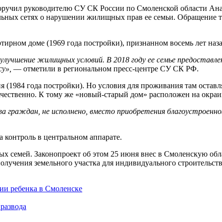
оручил руководителю СУ СК России по Смоленской области Ана
льных сетях о нарушении жилищных прав ее семьи. Обращение 
тирном доме (1969 года постройки), признанном восемь лет наз
лучшение жилищных условий. В 2018 году ее семье предоставле
у»,
— отметили в региональном пресс-центре СУ СК РФ.
 (1984 года постройки). Но условия для проживания там оставл
ачественно. К тому же «новый-старый дом» расположен на окра
ва граждан, не исполнено, вместо приобретения благоустроен
 контроль в центральном аппарате.
ных семей. Законопроект об этом 25 июня внес в Смоленскую об
получения земельного участка для индивидуального строительст
ии ребенка в Смоленске
развода