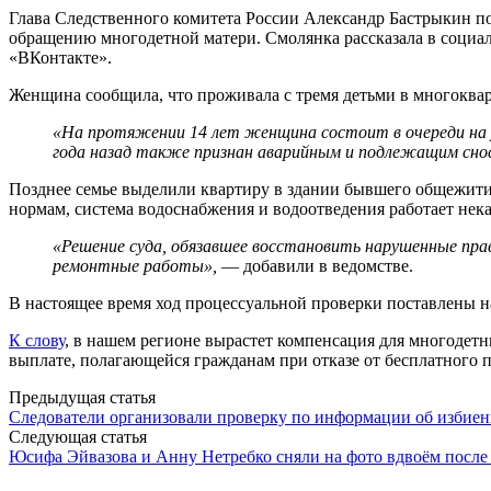
Глава Следственного комитета России Александр Бастрыкин п
обращению многодетной матери. Смолянка рассказала в социа
«ВКонтакте».
Женщина сообщила, что проживала с тремя детьми в многоквар
«На протяжении 14 лет женщина состоит в очереди на у
года назад также признан аварийным и подлежащим снос
Позднее семье выделили квартиру в здании бывшего общежития
нормам, система водоснабжения и водоотведения работает нек
«Решение суда, обязавшее восстановить нарушенные пра
ремонтные работы»,
— добавили в ведомстве.
В настоящее время ход процессуальной проверки поставлены на
К слову
, в нашем регионе вырастет компенсация для многодет
выплате, полагающейся гражданам при отказе от бесплатного 
Post
Предыдущая статья
Следователи организовали проверку по информации об избиен
navigation
Следующая статья
Юсифа Эйвазова и Анну Нетребко сняли на фото вдвоём после 