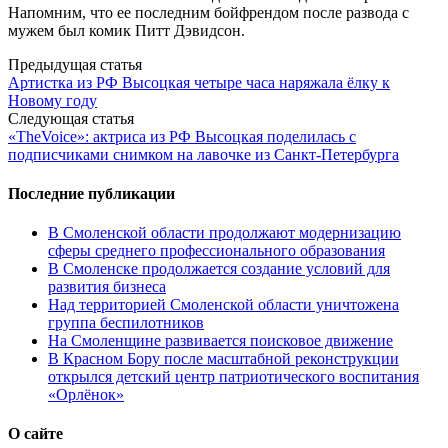
Напомним, что ее последним бойфрендом после развода с
мужем был комик Питт Дэвидсон.
Post
Предыдущая статья
Артистка из РФ Высоцкая четыре часа наряжала ёлку к
navigation
Новому году
Следующая статья
«TheVoice»: актриса из РФ Высоцкая поделилась с
подписчиками снимком на лавочке из Санкт-Петербурга
Последние публикации
В Смоленской области продолжают модернизацию
сферы среднего профессионального образования
В Смоленске продолжается создание условий для
развития бизнеса
Над территорией Смоленской области уничтожена
группа беспилотников
На Смоленщине развивается поисковое движение
В Красном Бору после масштабной реконструкции
открылся детский центр патриотического воспитания
«Орлёнок»
О сайте