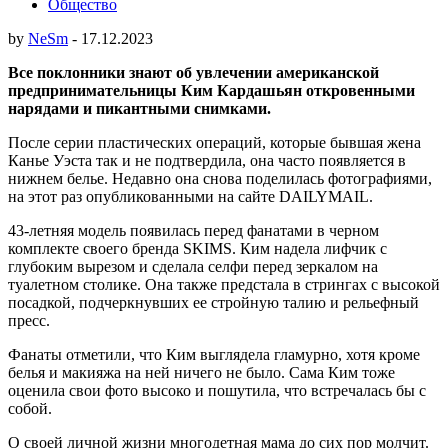
Общество
by
NeSm
-
17.12.2023
Все поклонники знают об увлечении американской
предпринимательницы Ким Кардашьян откровенными
нарядами и пикантными снимками.
После серии пластических операций, которые бывшая жена
Канье Уэста так и не подтвердила, она часто появляется в
нижнем белье. Недавно она снова поделилась фотографиями,
на этот раз опубликованными на сайте DAILYMAIL.
43-летняя модель появилась перед фанатами в черном
комплекте своего бренда SKIMS. Ким надела лифчик с
глубоким вырезом и сделала селфи перед зеркалом на
туалетном столике. Она также предстала в стрингах с высокой
посадкой, подчеркнувших ее стройную талию и рельефный
пресс.
Фанаты отметили, что Ким выглядела гламурно, хотя кроме
белья и макияжа на ней ничего не было. Сама Ким тоже
оценила свои фото высоко и пошутила, что встречалась бы с
собой.
О своей личной жизни многодетная мама до сих пор молчит.