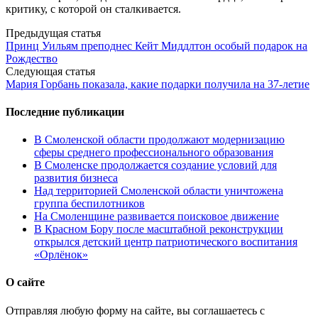
критику, с которой он сталкивается.
Post
Предыдущая статья
Принц Уильям преподнес Кейт Миддлтон особый подарок на
navigation
Рождество
Следующая статья
Мария Горбань показала, какие подарки получила на 37-летие
Последние публикации
В Смоленской области продолжают модернизацию
сферы среднего профессионального образования
В Смоленске продолжается создание условий для
развития бизнеса
Над территорией Смоленской области уничтожена
группа беспилотников
На Смоленщине развивается поисковое движение
В Красном Бору после масштабной реконструкции
открылся детский центр патриотического воспитания
«Орлёнок»
О сайте
Отправляя любую форму на сайте, вы соглашаетесь с