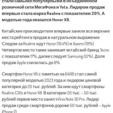
стали самыми популярными в объединенной
розничной сети МегаФона и
Yota
. Лидером продаж
впервые стала марка Realme с показателем 20%. А
моделью года оказался Honor X6.
Китайские производители впервые заняли все верхние
места рейтинга продаж в натуральном выражении.
Следом за Realme идут Honor (19,4%) и Xiaomi (19%).
Четвертое место также занимает китайский бренд Tecno
с показателем 17%, далее следует Samsung (12%). Доля
продаж Apple снизилась до 8%.
Смартфон Honor X6 с памятью на 64GB стал самой
популярной моделью 2023 года и лидером ценовой
категории до 20 тыс. рублей. За ним идут смартфоны
Realme C30s и Honor X8. В категории 20 тыс. – 50 тыс.
рублей первое место занял Infinix Note 30 Pro. Лидер
продаж среди смартфонов дороже 50 тыс. рублей – Apple
iPhone 13.