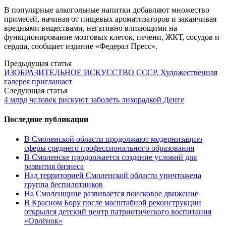
В популярные алкогольные напитки добавляют множество
примесей, начиная от пищевых ароматизаторов и заканчивая
вредными веществами, негативно влияющими на
функционирование мозговых клеток, печени, ЖКТ, сосудов и
сердца, сообщает издание «Федерал Пресс».
Post
Предыдущая статья
ИЗОБРАЗИТЕЛЬНОЕ ИСКУССТВО СССР. Художественная
navigation
галерея приглашает
Следующая статья
4 млрд человек рискуют заболеть лихорадкой Денге
Последние публикации
В Смоленской области продолжают модернизацию
сферы среднего профессионального образования
В Смоленске продолжается создание условий для
развития бизнеса
Над территорией Смоленской области уничтожена
группа беспилотников
На Смоленщине развивается поисковое движение
В Красном Бору после масштабной реконструкции
открылся детский центр патриотического воспитания
«Орлёнок»