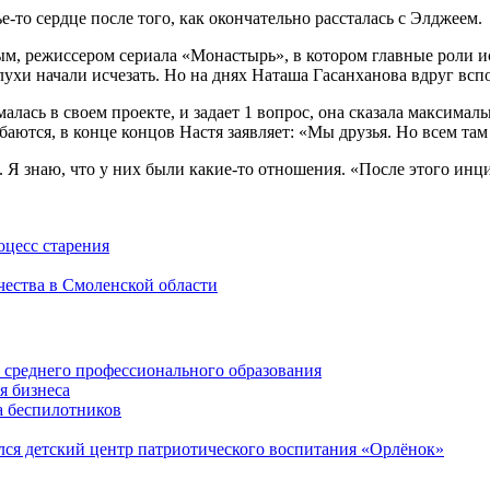
е-то сердце после того, как окончательно рассталась с Элджеем.
ым, режиссером сериала «Монастырь», в котором главные роли 
лухи начали исчезать. Но на днях Наташа Гасанханова вдруг в
малась в своем проекте, и задает 1 вопрос, она сказала максима
ыбаются, в конце концов Настя заявляет: «Мы друзья. Но всем та
. Я знаю, что у них были какие-то отношения. «После этого ин
оцесс старения
чества в Смоленской области
среднего профессионального образования
я бизнеса
а беспилотников
ся детский центр патриотического воспитания «Орлёнок»