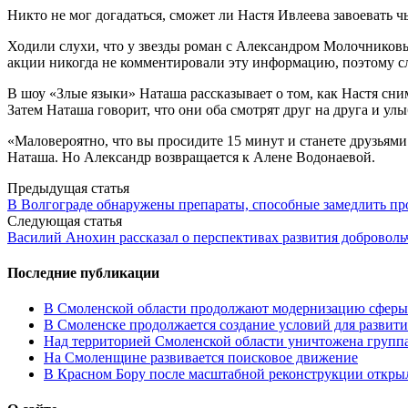
Никто не мог догадаться, сможет ли Настя Ивлеева завоевать чь
Ходили слухи, что у звезды роман с Александром Молочников
акции никогда не комментировали эту информацию, поэтому с
В шоу «
Злые
языки
» Наташа рассказывает о том, как Настя сни
Затем Наташа говорит, что они оба смотрят друг на друга и ул
«Маловероятно, что вы просидите 15 минут и станете друзьями
Наташа. Но Александр возвращается к Алене Водонаевой.
Post
Предыдущая статья
В Волгограде обнаружены препараты, способные замедлить пр
navigation
Следующая статья
Василий Анохин рассказал о перспективах развития доброволь
Последние публикации
В Смоленской области продолжают модернизацию сферы 
В Смоленске продолжается создание условий для развити
Над территорией Смоленской области уничтожена групп
На Смоленщине развивается поисковое движение
В Красном Бору после масштабной реконструкции открыл