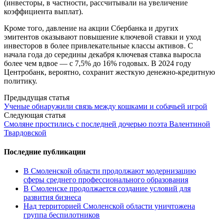
(инвесторы, в частности, рассчитывали на увеличение
коэффициента выплат).
Кроме того, давление на акции Сбербанка и других
эмитентов оказывают повышение ключевой ставки и уход
инвесторов в более привлекательные классы активов. С
начала года до середины декабря ключевая ставка выросла
более чем вдвое — с 7,5% до 16% годовых. В 2024 году
Центробанк, вероятно, сохранит жесткую денежно-кредитную
политику.
Post
Предыдущая статья
Ученые обнаружили связь между кошками и собачьей игрой
navigation
Следующая статья
Смоляне простились с последней дочерью поэта Валентиной
Твардовской
Последние публикации
В Смоленской области продолжают модернизацию
сферы среднего профессионального образования
В Смоленске продолжается создание условий для
развития бизнеса
Над территорией Смоленской области уничтожена
группа беспилотников