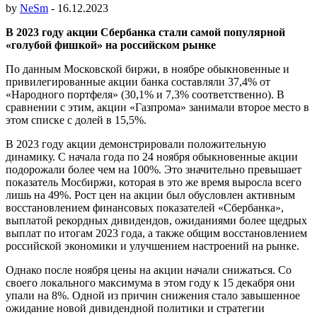
by
NeSm
-
16.12.2023
В 2023 году акции Сбербанка стали самой популярной
«голубой фишкой» на российском рынке
По данным Московской биржи, в ноябре обыкновенные и
привилегированные акции банка составляли 37,4% от
«Народного портфеля» (30,1% и 7,3% соответственно). В
сравнении с этим, акции «Газпрома» занимали второе место в
этом списке с долей в 15,5%.
В 2023 году акции демонстрировали положительную
динамику. C начала года по 24 ноября обыкновенные акции
подорожали более чем на 100%. Это значительно превышает
показатель Мосбиржи, которая в это же время выросла всего
лишь на 49%. Рост цен на акции был обусловлен активным
восстановлением финансовых показателей «Сбербанка»,
выплатой рекордных дивидендов, ожиданиями более щедрых
выплат по итогам 2023 года, а также общим восстановлением
российской экономики и улучшением настроений на рынке.
Однако после ноября цены на акции начали снижаться. Со
своего локального максимума в этом году к 15 декабря они
упали на 8%. Одной из причин снижения стало завышенное
ожидание новой дивидендной политики и стратегии