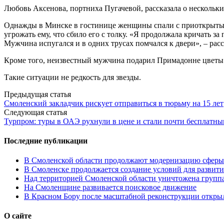
Любовь Аксенова, портниха Пугачевой, рассказала о нескольк
Однажды в Минске в гостинице женщины спали с приоткрытым о
угрожать ему, что сбило его с толку. «Я продолжала кричать з
Мужчина испугался и в одних трусах помчался к двери», – расс
Кроме того, неизвестный мужчина подарил Примадонне цветы с
Такие ситуации не редкость для звезды.
Post
Предыдущая статья
Смоленский закладчик рискует отправиться в тюрьму на 15 лет
navigation
Следующая статья
Турпром: туры в ОАЭ рухнули в цене и стали почти бесплатн
Последние публикации
В Смоленской области продолжают модернизацию сферы 
В Смоленске продолжается создание условий для развити
Над территорией Смоленской области уничтожена групп
На Смоленщине развивается поисковое движение
В Красном Бору после масштабной реконструкции открыл
О сайте