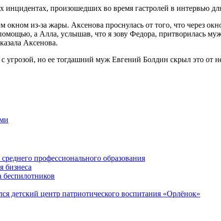
их инцидентах, произошедших во время гастролей в интервью д
кном из-за жары. Аксенова проснулась от того, что через окн
а помощью, а Алла, услышав, что я зову Федора, притворилась муж
казала Аксенова.
 угрозой, но ее тогдашний муж Евгений Болдин скрыл это от не
ыми
среднего профессионального образования
я бизнеса
а беспилотников
ся детский центр патриотического воспитания «Орлёнок»