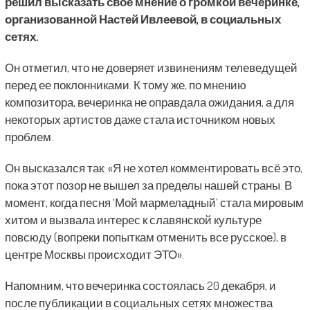
решил высказать свое мнение о громкой вечеринке,
организованной Настей Ивлеевой, в социальных
сетях.
Он отметил, что не доверяет извинениям телеведущей
перед ее поклонниками. К тому же, по мнению
композитора, вечеринка не оправдала ожидания, а для
некоторых артистов даже стала источником новых
проблем.
Он высказался так: «Я не хотел комментировать всё это,
пока этот позор не вышел за пределы нашей страны. В
момент, когда песня ‘Мой мармеладный’ стала мировым
хитом и вызвала интерес к славянской культуре
повсюду (вопреки попыткам отменить все русское), в
центре Москвы происходит ЭТО».
Напомним, что вечеринка состоялась 20 декабря, и
после публикации в социальных сетях множества