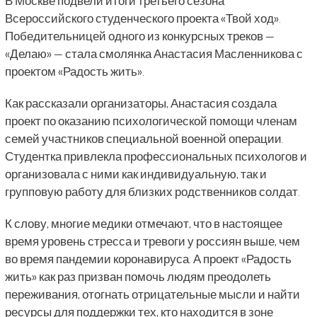
В Москве подвели итоги третьего сезона
Всероссийского студенческого проекта «Твой ход».
Победительницей одного из конкурсных треков —
«Делаю» — стала смолянка Анастасия Масленникова с
проектом «Радость жить».
Как рассказали организаторы, Анастасия создала
проект по оказанию психологической помощи членам
семей участников специальной военной операции.
Студентка привлекла профессиональных психологов и
организовала с ними как индивидуальную, так и
групповую работу для близких родственников солдат.
К слову, многие медики отмечают, что в настоящее
время уровень стресса и тревоги у россиян выше, чем
во время пандемии коронавируса. А проект «Радость
жить» как раз призван помочь людям преодолеть
переживания, отогнать отрицательные мысли и найти
ресурсы для поддержки тех, кто находится в зоне