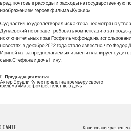
вред, почтовые расходы и расходы на государственную п
изображением героев фильма «Курьер».
Суд частично удовлетворил иск актера, несмотря на утве
Дунаевский не вправе требовать компенсацию за продаж
исключительных прав Госфильмофонда на использование 
новостях, в декабре 2022 года стало известно, что Федор
Ириной из-за предполагаемых измен и планирует судитьс
сына Стефана и дочь Нину.
Post
Предыдущая статья
Актер Брэдли Купер привел на премьеру своего
фильма «Маэстро» шестилетнюю дочь
navigation
О САЙТЕ
Копирование разрешено,