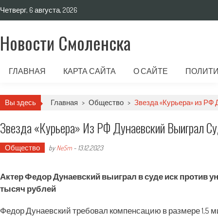
Четверг, 6 августа, 2026
Новости Смоленска
ГЛАВНАЯ
КАРТА САЙТА
О САЙТЕ
ПОЛИТИ
Вы здесь
Главная
>
Общество
>
Звезда «Курьера» из РФ 
Звезда «Курьера» Из РФ Дунаевский Выиграл Су
Общество
by
NeSm
-
13.12.2023
Актер Федор Дунаевский выиграл в суде иск против у
тысяч рублей
Федор Дунаевский требовал компенсацию в размере 1,5 