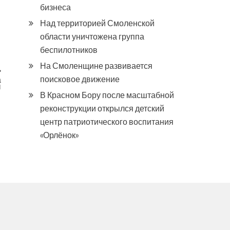
бизнеса
Над территорией Смоленской
области уничтожена группа
беспилотников
На Смоленщине развивается
поисковое движение
а
ы
В Красном Бору после масштабной
реконструкции открылся детский
центр патриотического воспитания
«Орлёнок»