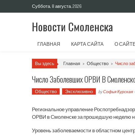
Суббота, 8 августа, 2026
Новости Смоленска
ГЛАВНАЯ
КАРТА САЙТА
О САЙТ
Вы здесь
Главная
>
Общество
>
Число за
Число Заболевших ОРВИ В Смоленск
Общество
Эксклюзивно
by
Софья Курская
Региональное управление Роспотребнадзор
ОРВИ в Смоленске за прошедшую неделю на
Уровень заболеваемости в областном центр