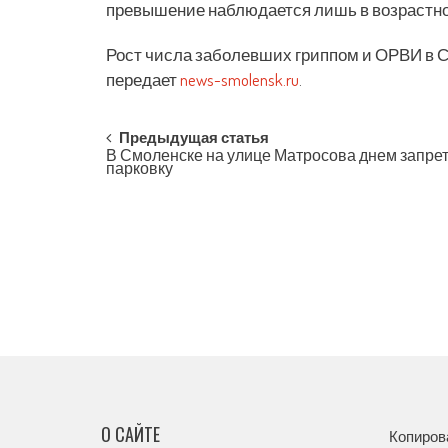
превышение наблюдается лишь в возрастной 
Рост числа заболевших гриппом и ОРВИ в С
передает
news-smolensk.ru
.
Post
Предыдущая статья
В Смоленске на улице Матросова днем запре
парковку
navigation
О САЙТЕ
Копиров