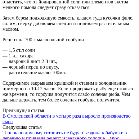
отметить, что от йодированной соли или элементов экстра
мелкого помола следует сразу отказаться.
Затем берем подходящую емкость, кладем туда кусочки филе,
солим, сверху добавляем специи и поливаем растительным
маслом.
Рецепт на 700 г малосольной горбуши
— 1,5 ст.л соли
— 1 ч.л сахара
— лавровый лист 2-3 шт.,
— черный перец по вкусу,
— растительное масло 100мл.
Содержимое закрываем крышкой и ставим в холодильник
примерно на 10-12 часов. Если продержать рыбу еще столько
же времени, то горбуша получится слабо соленая рыба. Чем
дальше держать, тем более соленая горбуша получится.
Post
Предыдущая статья
В Смоленской области в четыре раза выросло производство
navigation
сыра
Следующая статья
Теперь по другому готовить не буду: съездила к бабушке в
деревню и привезла рецепт идеального холодца – муж