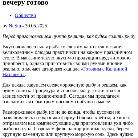
вечеру готово
Общество
by
NeSm
-
30.05.2025
Перед приготовлением нужно решить, как будем солить рыбу
Вкусная малосольная рыба со свежим картофелем станет
великолепным блюдом практически на каждом праздничном
столе. В магазине такую вкусную продукция вряд ли можно
приобрести, однако приготовить своими руками вполне
реально, отмечает автор дзен-канала
«Готовим с Калниной
Натальей»
.
Для начала закупаем свежемороженую рыбу и решаем, как
будем солить. Процедура и способы могут отличаться в
зависимости от предпочтений. Сегодня мы предлагаем
ознакомиться с быстрым посолом горбуши в масле.
Размораживаем рыбу, но не до конца, чтобы кусочки не
разваливались и сохраняли форму. Головы, хребты, и хвосты
отправляем как комплектующие для приготовления ухи либо
рыбного супа. Разрезаем филе на порционные куски, берем
крупную каменную или крупную морскую соль. Здесь нужно