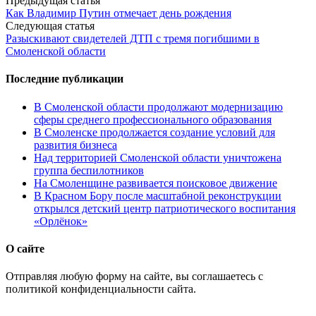
Post
Предыдущая статья
Как Владимир Путин отмечает день рождения
navigation
Следующая статья
Разыскивают свидетелей ДТП с тремя погибшими в
Смоленской области
Последние публикации
В Смоленской области продолжают модернизацию
сферы среднего профессионального образования
В Смоленске продолжается создание условий для
развития бизнеса
Над территорией Смоленской области уничтожена
группа беспилотников
На Смоленщине развивается поисковое движение
В Красном Бору после масштабной реконструкции
открылся детский центр патриотического воспитания
«Орлёнок»
О сайте
Отправляя любую форму на сайте, вы соглашаетесь с
политикой конфиденциальности сайта.