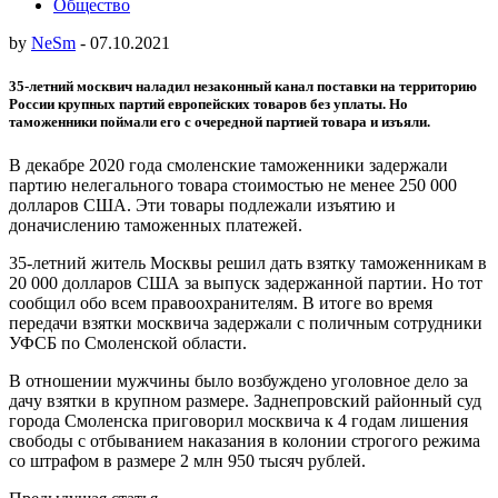
Общество
by
NeSm
-
07.10.2021
35-летний москвич наладил незаконный канал поставки на территорию
России крупных партий европейских товаров без уплаты. Но
таможенники поймали его с очередной партией товара и изъяли.
В декабре 2020 года смоленские таможенники задержали
партию нелегального товара стоимостью не менее 250 000
долларов США. Эти товары подлежали изъятию и
доначислению таможенных платежей.
35-летний житель Москвы решил дать взятку таможенникам в
20 000 долларов США за выпуск задержанной партии. Но тот
сообщил обо всем правоохранителям. В итоге во время
передачи взятки москвича задержали с поличным сотрудники
УФСБ по Смоленской области.
В отношении мужчины было возбуждено уголовное дело за
дачу взятки в крупном размере. Заднепровский районный суд
города Смоленска приговорил москвича к 4 годам лишения
свободы с отбыванием наказания в колонии строгого режима
со штрафом в размере 2 млн 950 тысяч рублей.