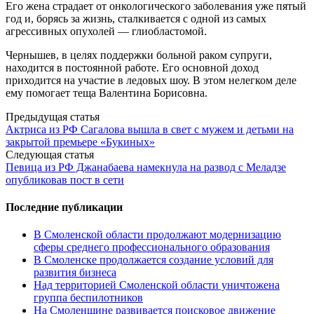
Его жена страдает от онкологического заболевания уже пятый
год и, борясь за жизнь, сталкивается с одной из самых
агрессивных опухолей — глиобластомой.
Чернышев, в целях поддержки больной раком супруги,
находится в постоянной работе. Его основной доход
приходится на участие в ледовых шоу. В этом нелегком деле
ему помогает теща Валентина Борисовна.
Post
Предыдущая статья
Актриса из РФ Сагалова вышла в свет с мужем и детьми на
navigation
закрытой премьере «Букиных»
Следующая статья
Певица из РФ Джанабаева намекнула на развод с Меладзе
опубликовав пост в сети
Последние публикации
В Смоленской области продолжают модернизацию
сферы среднего профессионального образования
В Смоленске продолжается создание условий для
развития бизнеса
Над территорией Смоленской области уничтожена
группа беспилотников
На Смоленщине развивается поисковое движение