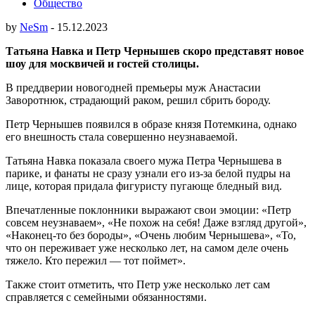
Общество
by
NeSm
-
15.12.2023
Татьяна Навка и Петр Чернышев скоро представят новое
шоу для москвичей и гостей столицы.
В преддверии новогодней премьеры муж Анастасии
Заворотнюк, страдающий раком, решил сбрить бороду.
Петр Чернышев появился в образе князя Потемкина, однако
его внешность стала совершенно неузнаваемой.
Татьяна Навка показала своего мужа Петра Чернышева в
парике, и фанаты не сразу узнали его из-за белой пудры на
лице, которая придала фигуристу пугающе бледный вид.
Впечатленные поклонники выражают свои эмоции: «Петр
совсем неузнаваем», «Не похож на себя! Даже взгляд другой»,
«Наконец-то без бороды», «Очень любим Чернышева», «То,
что он переживает уже несколько лет, на самом деле очень
тяжело. Кто пережил — тот поймет».
Также стоит отметить, что Петр уже несколько лет сам
справляется с семейными обязанностями.