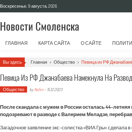
Воскресенье, 9 августа, 2026
Новости Смоленска
ГЛАВНАЯ
КАРТА САЙТА
О САЙТЕ
ПОЛИТИ
Вы здесь
Главная
>
Общество
>
Певица из РФ Джанабаева
Певица Из РФ Джанабаева Намекнула На Развод
Общество
by
NeSm
-
15.12.2023
После скандала с мужем в России осталась 44-летняя
подозревают в разводе с Валерием Меладзе, перебра
Загадочное заявление экс-солистка «ВИА Гры» сделала в