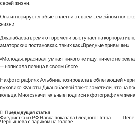
своей жизни.
Она игнорирует любые сплетни о своем семейном положе
жизни.
Джанабаева время от времени выступает на корпоративн
аматорских постановках, таких как «Вредные привычки».
«Молодая, красивая, умная, никого не ищу, ничего не рек
— написала певица в своем блоге.
На фотографиях Альбина позировала в облегающей черно
пуховике. Фанаты Джанабаевой также заметили, что на по
кольца. Многозначительные подписи к фотографиям жена
Post
Предыдущая статья
Фигуристка из РФ Навка показала бледного Петра
Певец
Чернышева с париком на голове
navigation